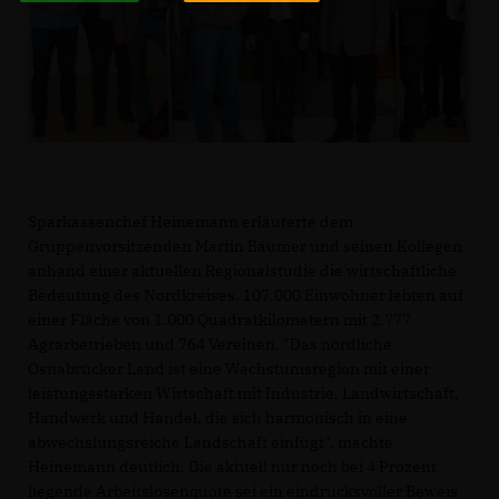
Sparkassenchef Heinemann erläuterte dem
Gruppenvorsitzenden Martin Bäumer und seinen Kollegen
anhand einer aktuellen Regionalstudie die wirtschaftliche
Bedeutung des Nordkreises. 107.000 Einwohner lebten auf
einer Fläche von 1.000 Quadratkilometern mit 2.777
Agrarbetrieben und 764 Vereinen. "Das nördliche
Osnabrücker Land ist eine Wachstumsregion mit einer
leistungsstarken Wirtschaft mit Industrie, Landwirtschaft,
Handwerk und Handel, die sich harmonisch in eine
abwechslungsreiche Landschaft einfügt", machte
Heinemann deutlich. Die aktuell nur noch bei 4 Prozent
liegende Arbeitslosenquote sei ein eindrucksvoller Beweis