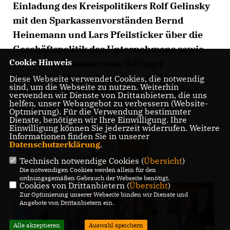
Einladung des Kreispolitikers Rolf Gelinsky
mit den Sparkassenvorständen Bernd
Heinemann und Lars Pfeilsticker über die
Geschäftspolitik des Unternehmens sowie
Cookie Hinweis
mit Karl Hülsmann vom Voltlager
Busunternehmen Reisefreunde über den
Diese Webseite verwendet Cookies, die notwendig
sind, um die Webseite zu nutzen. Weiterhin
Öffentlichen Personennahverkehr (ÖPNV)
verwenden wir Dienste von Drittanbietern, die uns
helfen, unser Webangebot zu verbessern (Website-
im Kreisgebiet.
Optmierung). Für die Verwendung bestimmter
Dienste, benötigen wir Ihre Einwilligung. Ihre
Einwilligung können Sie jederzeit widerrufen. Weitere
Informationen finden Sie in unserer
Datenschutzerklärung
.
Technisch notwendige Cookies (
Übersicht
)
Die notwendigen Cookies werden allein für den
ordnungsgemäßen Gebrauch der Webseite benötigt.
Cookies von Drittanbietern (
Übersicht
)
Zur Optimierung unserer Webseite binden wir Dienste und
Angebote von Drittanbietern ein.
Alle akzeptieren
Auswahl speichern