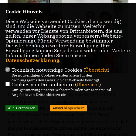
Cookie Hinweis
Diese Webseite verwendet Cookies, die notwendig
sind, um die Webseite zu nutzen. Weiterhin
verwenden wir Dienste von Drittanbietern, die uns
helfen, unser Webangebot zu verbessern (Website-
Optmierung). Für die Verwendung bestimmter
Dienste, benötigen wir Ihre Einwilligung. Ihre
Einwilligung können Sie jederzeit widerrufen. Weitere
Informationen finden Sie in unserer
Datenschutzerklärung
.
Technisch notwendige Cookies (
Übersicht
)
Die notwendigen Cookies werden allein für den
ordnungsgemäßen Gebrauch der Webseite benötigt.
Cookies von Drittanbietern (
Übersicht
)
Zur Optimierung unserer Webseite binden wir Dienste und
In der kommenden Kreistagssitzung am 13. Juni 2016
Angebote von Drittanbietern ein.
entscheiden die Kreistagsabgeordneten über eine
Weiterführung der 30 Familienzentren im Landkreis
Alle akzeptieren
Auswahl speichern
Osnabrück vom Jahr 2018 bis zum Jahr 2022. Dazu
informierten sich die Arbeitskreismitglieder vor Ort. Im Bad
Iburger Familienzentrum gibt es zahlreiche Angebote für
Eltern, um sie in ihrer Erziehungs- und Bildungskompetenz