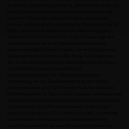
zu stärken. Regelmäßig gibt es ein „Offenes Elterncafé“, wo
junge Eltern untereinander Kontakte knüpfen und sich
über ihre Erfahrungen mit den Kindern austauschen
können. Außerdem gibt es regelmäßig Themenabende für
Eltern. Auch eine Familienhebamme steht den jungen
Eltern mit Rat und Tat zur Seite. Sonja Prenzler zeigt sich
hocherfreut über die gute Zusammenarbeit mit den
anderen beteiligten Einrichtungen, wie zum Beispiel den
Kindergärten und Schulen in Bad Iburg. Auch Eltern aus
den zu Bad Iburg gehörenden Stadtteilen Sentrup, Glane
und Ostenfelde nähmen regelmäßig an
Informationsabenden teil. „Das ist eine sehr gute
Entwicklung, die das Familienzentrum in den letzten
Jahren genommen hat“, so Prenzler. Auch das Team der
Kindertagesstätte St. Nikolaus sei engagiert und bringe sich
mit vielen Ideen in die Arbeit des Familienzentrums mit ein.
Die Sprecherin des CDU-Arbeitskreises, Meike Krüger,
machte im Namen der CDU-Fraktion deutlich, wie wichtig
die verlässliche Fortführung der Familienzentren im
Landkreis Osnabrück sei. Aus diesem Grund werde die