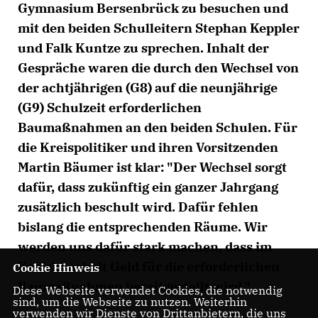
Gymnasium Bersenbrück zu besuchen und
mit den beiden Schulleitern Stephan Keppler
und Falk Kuntze zu sprechen. Inhalt der
Gespräche waren die durch den Wechsel von
der achtjährigen (G8) auf die neunjährige
(G9) Schulzeit erforderlichen
Baumaßnahmen an den beiden Schulen. Für
die Kreispolitiker und ihren Vorsitzenden
Martin Bäumer ist klar: "Der Wechsel sorgt
dafür, dass zukünftig ein ganzer Jahrgang
zusätzlich beschult wird. Dafür fehlen
bislang die entsprechenden Räume. Wir
werden uns dafür stark machen, dass im
Kreishaushalt Geld für die erforderlichen
Cookie Hinweis
Baumaßnahmen bereitgestellt wird."
Diese Webseite verwendet Cookies, die notwendig
sind, um die Webseite zu nutzen. Weiterhin
verwenden wir Dienste von Drittanbietern, die uns