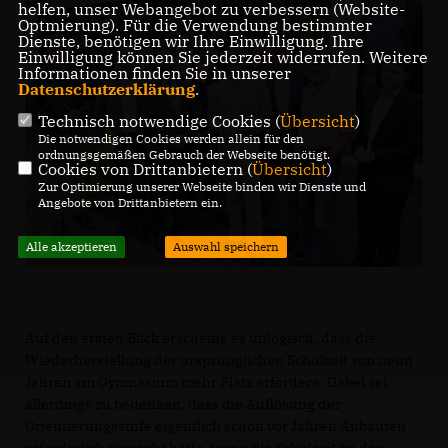
helfen, unser Webangebot zu verbessern (Website-
Optmierung). Für die Verwendung bestimmter
Dienste, benötigen wir Ihre Einwilligung. Ihre
Einwilligung können Sie jederzeit widerrufen. Weitere
Informationen finden Sie in unserer
Datenschutzerklärung
.
Technisch notwendige Cookies (
Übersicht
)
Die notwendigen Cookies werden allein für den
ordnungsgemäßen Gebrauch der Webseite benötigt.
Cookies von Drittanbietern (
Übersicht
)
Zur Optimierung unserer Webseite binden wir Dienste und
Angebote von Drittanbietern ein.
Alle akzeptieren
Auswahl speichern
Auf den ersten Blick erscheine es unlogisch, dass die
Wiederherstellung der ursprünglichen Schulzeit von neun
Jahren am Gymnasium mehr Platz erfordere. Dabei sei
allerdings zu bedenken, dass die Auflösung der
Orientierungsstufe eigentlich schon vor Jahren Anbauten
erforderlich gemacht hätte, wenn die Schulzeit an den