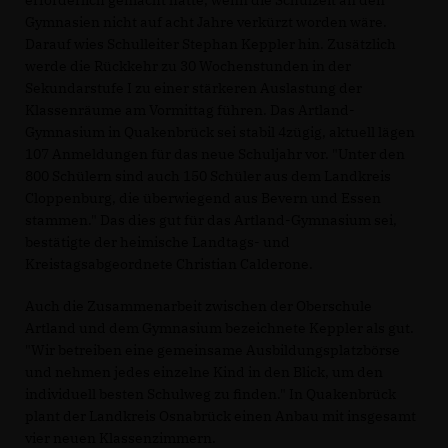
Gymnasien nicht auf acht Jahre verkürzt worden wäre.
Darauf wies Schulleiter Stephan Keppler hin. Zusätzlich
werde die Rückkehr zu 30 Wochenstunden in der
Sekundarstufe I zu einer stärkeren Auslastung der
Klassenräume am Vormittag führen. Das Artland-
Gymnasium in Quakenbrück sei stabil 4zügig, aktuell lägen
107 Anmeldungen für das neue Schuljahr vor. "Unter den
800 Schülern sind auch 150 Schüler aus dem Landkreis
Cloppenburg, die überwiegend aus Bevern und Essen
stammen." Das dies gut für das Artland-Gymnasium sei,
bestätigte der heimische Landtags- und
Kreistagsabgeordnete Christian Calderone.
Auch die Zusammenarbeit zwischen der Oberschule
Artland und dem Gymnasium bezeichnete Keppler als gut.
"Wir betreiben eine gemeinsame Ausbildungsplatzbörse
und nehmen jedes einzelne Kind in den Blick, um den
individuell besten Schulweg zu finden." In Quakenbrück
plant der Landkreis Osnabrück einen Anbau mit insgesamt
vier neuen Klassenzimmern.