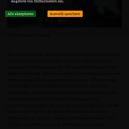
Angebote von Drittanbietern ein.
Alle akzeptieren
Auswahl speichern
Bildnachweis: pixabay
Der Antrag beklagt, dass das System der Werkverträge den
Verschleiß der Arbeitnehmer mitunter billigend in Kauf
nehme und die Belastung der Menschen durch eine hohe
Arbeitsbelastung, eine viel zu enge Unterbringung und eine
stets unsichere Zukunft enorm sein könne. „Ein geringer
Arbeitslohn, eine hohe Wochenarbeitszeit, eine hohe
Fluktuation, mangelnde Integrationsmöglichkeiten in die
Stammbelegschaft sowie eine Unterbringung in
Massenunterkünften sind nur ein paar Stichpunkte für ein
System, dass mit der Sozialen Marktwirtschaft absolut
nichts mehr zu tun hat“, macht der Quakenbrücker CDU-
Politiker Calderone deutlich. Dabei gelte die Soziale