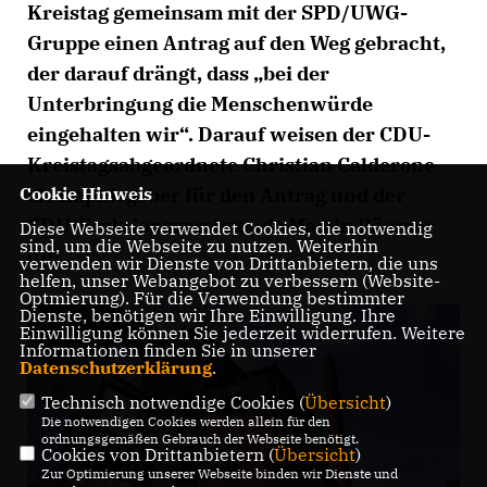
Kreistag gemeinsam mit der SPD/UWG-
Gruppe einen Antrag auf den Weg gebracht,
der darauf drängt, dass „bei der
Unterbringung die Menschenwürde
eingehalten wir“. Darauf weisen der CDU-
Kreistagsabgeordnete Christian Calderone
als Impulsgeber für den Antrag und der
Cookie Hinweis
CDU-Fraktionsvorsitzende Martin Bäumer
Diese Webseite verwendet Cookies, die notwendig
sind, um die Webseite zu nutzen. Weiterhin
hin.
verwenden wir Dienste von Drittanbietern, die uns
helfen, unser Webangebot zu verbessern (Website-
Optmierung). Für die Verwendung bestimmter
Dienste, benötigen wir Ihre Einwilligung. Ihre
Einwilligung können Sie jederzeit widerrufen. Weitere
Informationen finden Sie in unserer
Datenschutzerklärung
.
Technisch notwendige Cookies (
Übersicht
)
Die notwendigen Cookies werden allein für den
ordnungsgemäßen Gebrauch der Webseite benötigt.
Cookies von Drittanbietern (
Übersicht
)
Zur Optimierung unserer Webseite binden wir Dienste und