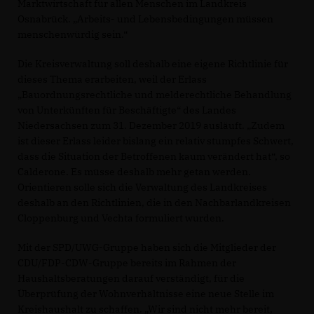
Marktwirtschaft für allen Menschen im Landkreis
Osnabrück. „Arbeits- und Lebensbedingungen müssen
menschenwürdig sein.“
Die Kreisverwaltung soll deshalb eine eigene Richtlinie für
dieses Thema erarbeiten, weil der Erlass
Bauordnungsrechtliche und melderechtliche Behandlung
von Unterkünften für Beschäftigte“ des Landes
Niedersachsen zum 31. Dezember 2019 ausläuft. „Zudem
ist dieser Erlass leider bislang ein relativ stumpfes Schwert,
dass die Situation der Betroffenen kaum verändert hat“, so
Calderone. Es müsse deshalb mehr getan werden.
Orientieren solle sich die Verwaltung des Landkreises
deshalb an den Richtlinien, die in den Nachbarlandkreisen
Cloppenburg und Vechta formuliert wurden.
Mit der SPD/UWG-Gruppe haben sich die Mitglieder der
CDU/FDP-CDW-Gruppe bereits im Rahmen der
Haushaltsberatungen darauf verständigt, für die
Überprüfung der Wohnverhältnisse eine neue Stelle im
Kreishaushalt zu schaffen. „Wir sind nicht mehr bereit,