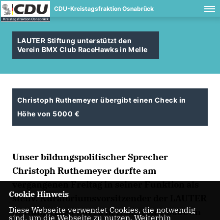
CDU-Kreistagsfraktion Osnabrück
LAUTER Stiftung unterstützt den
Verein BMX Club RaceHawks in Melle
Christoph Ruthemeyer übergibt einen Check in
Höhe von 5000
Unser bildungspolitischer Sprecher
Christoph Ruthemeyer durfte am
vergangenen Freitag in seiner Funktion als
Cookie Hinweis
stellv. Kuratoriumsvorsitzender der LAUTER
Diese Webseite verwendet Cookies, die notwendig
Stiftung einen Check in Höhe von 5.000€ an
sind, um die Webseite zu nutzen. Weiterhin