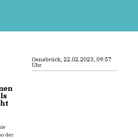
Osnabrück, 22.02.2023, 09:57
Uhr
hmen
ls
cht
wie
so der