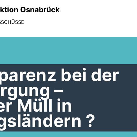
ktion Osnabrück
SSCHÜSSE
parenz bei der
orgung –
r Müll in
gsländern ?