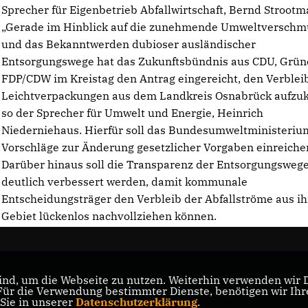
Sprecher für Eigenbetrieb Abfallwirtschaft, Bernd Strootm
Gerade im Hinblick auf die zunehmende Umweltverschm
und das Bekanntwerden dubioser ausländischer
Entsorgungswege hat das Zukunftsbündnis aus CDU, Grü
FDP/CDW im Kreistag den Antrag eingereicht, den Verblei
Leichtverpackungen aus dem Landkreis Osnabrück aufzuk
so der Sprecher für Umwelt und Energie, Heinrich
Niederniehaus. Hierfür soll das Bundesumweltministerium
Vorschläge zur Änderung gesetzlicher Vorgaben einreiche
Darüber hinaus soll die Transparenz der Entsorgungsweg
deutlich verbessert werden, damit kommunale
Entscheidungsträger den Verbleib der Abfallströme aus i
Gebiet lückenlos nachvollziehen können.
nd, um die Webseite zu nutzen. Weiterhin verwenden wir Di
r die Verwendung bestimmter Dienste, benötigen wir Ihre 
CDU Niedersachsen
 Sie in unserer
Datenschutzerklärung
.