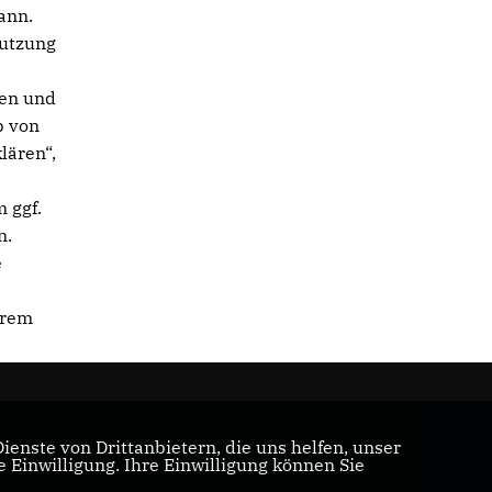
ann.
utzung
nen und
b von
lären“,
 ggf.
n.
e
hrem
enste von Drittanbietern, die uns helfen, unser
Einwilligung. Ihre Einwilligung können Sie