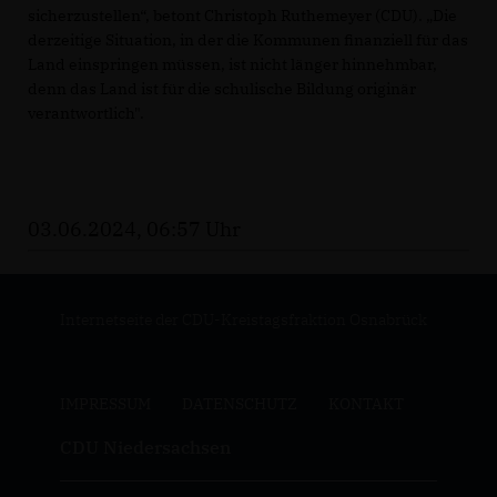
sicherzustellen“, betont Christoph Ruthemeyer (CDU). „Die
derzeitige Situation, in der die Kommunen finanziell für das
Land einspringen müssen, ist nicht länger hinnehmbar,
denn das Land ist für die schulische Bildung originär
verantwortlich".
03.06.2024, 06:57 Uhr
Internetseite der CDU-Kreistagsfraktion Osnabrück
IMPRESSUM
DATENSCHUTZ
KONTAKT
CDU Niedersachsen