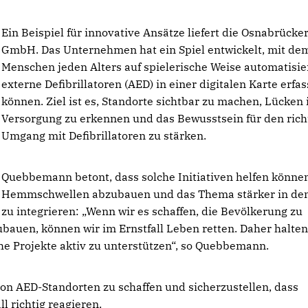
Ein Beispiel für innovative Ansätze liefert die Osnabrücke
GmbH. Das Unternehmen hat ein Spiel entwickelt, mit de
Menschen jeden Alters auf spielerische Weise automatisie
externe Defibrillatoren (AED) in einer digitalen Karte erfa
können. Ziel ist es, Standorte sichtbar zu machen, Lücken 
Versorgung zu erkennen und das Bewusstsein für den rich
Umgang mit Defibrillatoren zu stärken.
Quebbemann betont, dass solche Initiativen helfen könne
Hemmschwellen abzubauen und das Thema stärker in den
zu integrieren: „Wenn wir es schaffen, die Bevölkerung zu
zubauen, können wir im Ernstfall Leben retten. Daher halten
che Projekte aktiv zu unterstützen“, so Quebbemann.
z von AED-Standorten zu schaffen und sicherzustellen, dass
l richtig reagieren.