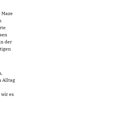
r Maze
m
rte
ssen
in der
tigen
n,
 Alltag
 wir es