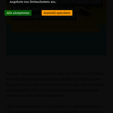
Angebote von Drittanbietern ein.
Alle akzeptieren
Auswahl speichern
Besonders hervorzuheben ist, dass die Stelle zu 70 Prozent
über das Bundesprogramm Berufsbildung ohne Grenzen
finanziert wird. Die restlichen Kosten tragen die beteiligten
Berufsschulen. Für den Kreishaushalt entstehen somit
keine zusätzlichen Personalkosten.
Die Mobilitätsberaterin koordiniert die organisatorischen
und administrativen Aspekte der Erasmus+-Projekte und