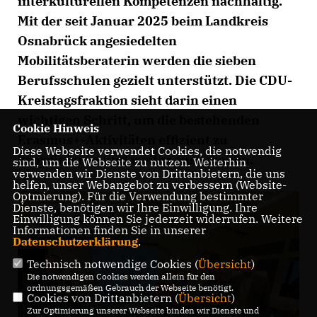
interkulturellen Kompetenzen nachhaltig.
Mit der seit Januar 2025 beim Landkreis
Osnabrück angesiedelten
Mobilitätsberaterin werden die sieben
Berufsschulen gezielt unterstützt. Die CDU-
Kreistagsfraktion sieht darin einen
wichtigen Schritt, um die bestehenden
Cookie Hinweis
Erasmus+-Aktivitäten effizient zu
Diese Webseite verwendet Cookies, die notwendig
koordinieren und weiter auszubauen.
sind, um die Webseite zu nutzen. Weiterhin
verwenden wir Dienste von Drittanbietern, die uns
helfen, unser Webangebot zu verbessern (Website-
Optmierung). Für die Verwendung bestimmter
Dienste, benötigen wir Ihre Einwilligung. Ihre
Einwilligung können Sie jederzeit widerrufen. Weitere
Informationen finden Sie in unserer
Datenschutzerklärung
.
Technisch notwendige Cookies (
Übersicht
)
Die notwendigen Cookies werden allein für den
ordnungsgemäßen Gebrauch der Webseite benötigt.
Cookies von Drittanbietern (
Übersicht
)
Zur Optimierung unserer Webseite binden wir Dienste und