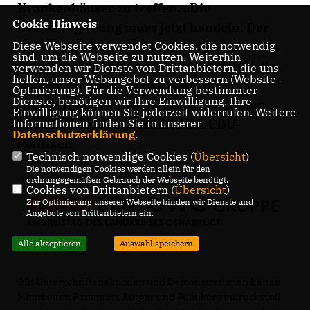
Krankenhäuser zu treffen. „Die
Cookie Hinweis
Landesregierung muss jetzt handeln. Der
Diese Webseite verwendet Cookies, die notwendig
Wahlkampf ist vorbei und die Menschen im
sind, um die Webseite zu nutzen. Weiterhin
Osnabrücker Land erwarten, dass jetzt die
verwenden wir Dienste von Drittanbietern, die uns
helfen, unser Webangebot zu verbessern (Website-
nötigen finanziellen Mittel für die
Optmierung). Für die Verwendung bestimmter
Dienste, benötigen wir Ihre Einwilligung. Ihre
Krankenhäuser in Bramsche und Dissen
Einwilligung können Sie jederzeit widerrufen. Weitere
Informationen finden Sie in unserer
bewilligt werden", forderte der CDU-
Datenschutzerklärung
.
Politiker.
Technisch notwendige Cookies (
Übersicht
)
Die notwendigen Cookies werden allein für den
ordnungsgemäßen Gebrauch der Webseite benötigt.
Cookies von Drittanbietern (
Übersicht
)
Zur Optimierung unserer Webseite binden wir Dienste und
Angebote von Drittanbietern ein.
Alle akzeptieren
Auswahl speichern
Mit Unterschriftenaktionen und Demonstrationen hätten
Mitarbeiter, Patienten, Bürger und Politiker eindrucksvoll