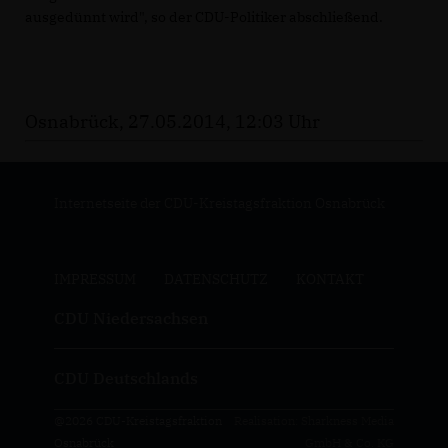
ausgedünnt wird", so der CDU-Politiker abschließend.
Osnabrück, 27.05.2014, 12:03 Uhr
Internetseite der CDU-Kreistagsfraktion Osnabrück
IMPRESSUM
DATENSCHUTZ
KONTAKT
CDU Niedersachsen
CDU Deutschlands
@2026 CDU-Kreistagsfraktion
Realisation: Sharkness Media
Osnabrück
GmbH & Co. KG