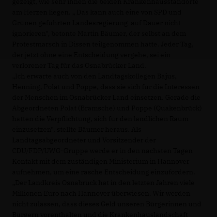
gezeigt, wie sehr ihnen die beiden Krankenhausstandorte
am Herzen liegen. „ Das kann auch eine von SPD und
Grünen geführten Landesregierung auf Dauer nicht
ignorieren", betonte Martin Bäumer, der selbst an dem
Protestmarsch in Dissen teilgenommen hatte. Jeder Tag,
der jetzt ohne eine Entscheidung vergehe, sei ein
verlorener Tag für das Osnabrücker Land.
Ich erwarte auch von den Landtagskollegen Bajus,
Henning, Polat und Poppe, dass sie sich für die Interessen
der Menschen im Osnabrücker Land einsetzen. Gerade die
Abgeordneten Polat (Bramsche) und Poppe (Quakenbrück)
hätten die Verpflichtung, sich für den ländlichen Raum
einzusetzen", stellte Bäumer heraus. Als
Landtagsabgeordneter und Vorsitzender der
CDU/FDP/UWG-Gruppe werde er in den nächsten Tagen
Kontakt mit dem zuständigen Ministerium in Hannover
aufnehmen, um eine rasche Entscheidung einzufordern.
Der Landkreis Osnabrück hat in den letzten Jahren viele
Millionen Euro nach Hannover überwiesen. Wir werden
nicht zulassen, dass dieses Geld unseren Bürgerinnen und
Bürgern vorenthalten und die Krankenhauslandschaft